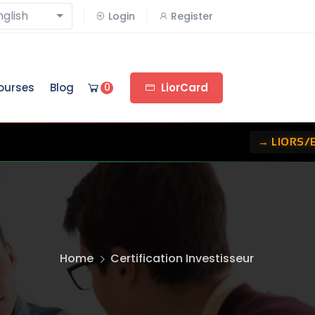
nglish
Login
Register
ourses
Blog
0
LiorCard
→ LIORS/EUR: €2.1656
•
→ LIORS/EUR:
Home
Certification Investisseur