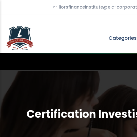
liorsfinanceinstitute@eic-corporat
Categorie
Certification Invest