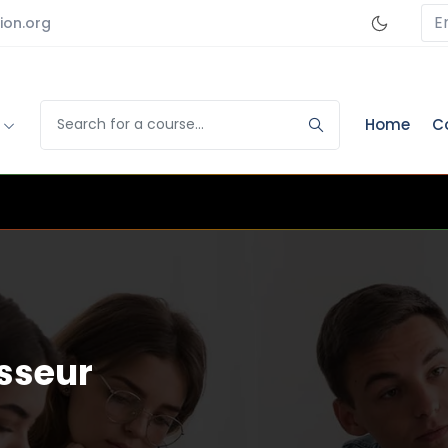
E
ion.org
s
Home
C
isseur