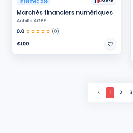
Intermediate
French
Marchés financiers numériques
Achille AGBE
0.0
(0)
€100
Previous
1
2
3